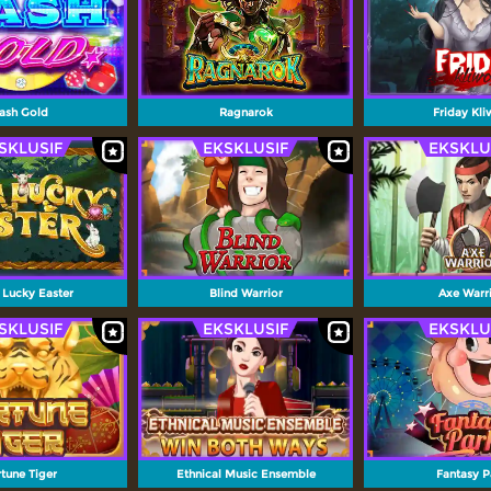
ash Gold
Ragnarok
Friday Kl
SKLUSIF
EKSKLUSIF
EKSKLU
Lucky Easter
Blind Warrior
Axe Warr
SKLUSIF
EKSKLUSIF
EKSKLU
tune Tiger
Ethnical Music Ensemble
Fantasy P