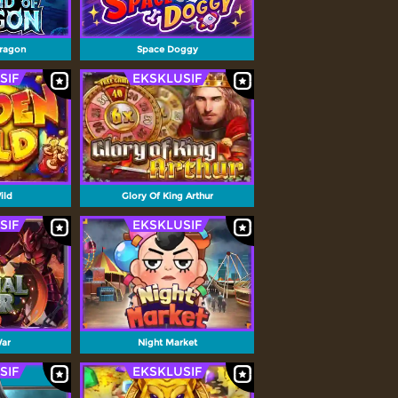
ragon
Space Doggy
SIF
EKSKLUSIF
ild
Glory Of King Arthur
SIF
EKSKLUSIF
War
Night Market
SIF
EKSKLUSIF