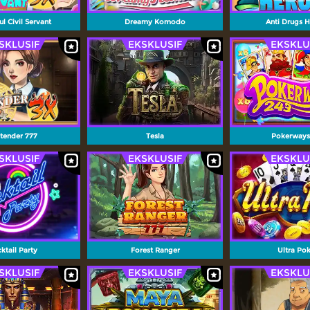
ul Civil Servant
Dreamy Komodo
Anti Drugs 
SKLUSIF
EKSKLUSIF
EKSKLU
tender 777
Tesla
Pokerways
SKLUSIF
EKSKLUSIF
EKSKLU
ktail Party
Forest Ranger
Ultra Po
SKLUSIF
EKSKLUSIF
EKSKLU