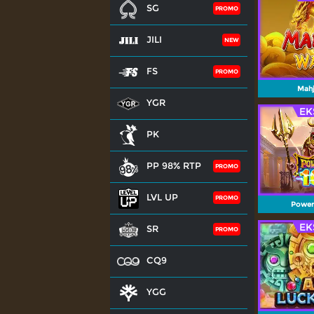
SG
PROMO
JILI
NEW
FS
PROMO
Mahj
YGR
EK
PK
PP 98% RTP
PROMO
LVL UP
PROMO
Power
EK
SR
PROMO
CQ9
YGG