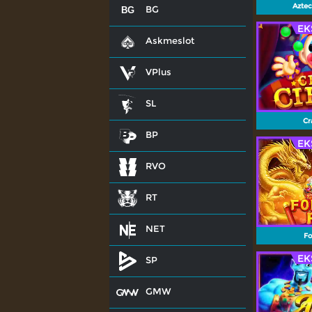
Azte
BG
EK
Askmeslot
VPlus
SL
Cr
BP
EK
RVO
RT
NET
Fo
EK
SP
GMW