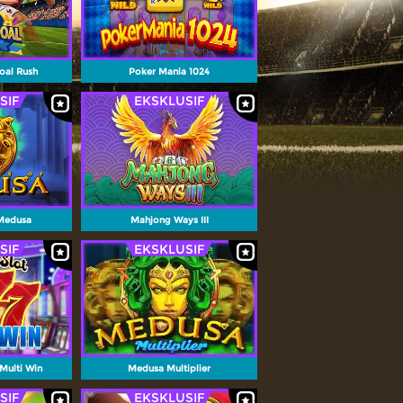
oal Rush
Poker Mania 1024
SIF
EKSKLUSIF
 Medusa
Mahjong Ways III
SIF
EKSKLUSIF
 Multi Win
Medusa Multiplier
SIF
EKSKLUSIF