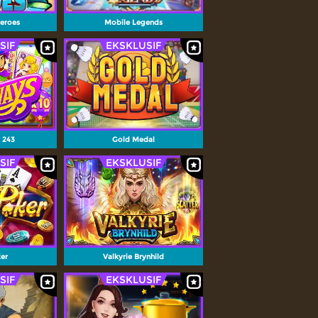
Heroes
Mobile Legends
SIF
EKSKLUSIF
 243
Gold Medal
SIF
EKSKLUSIF
ker
Valkyrie Brynhild
SIF
EKSKLUSIF