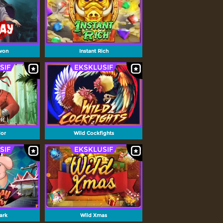
iwon
Instant Rich
SIF
EKSKLUSIF
ior
Wild Cockfights
SIF
EKSKLUSIF
ark
Wild Xmas