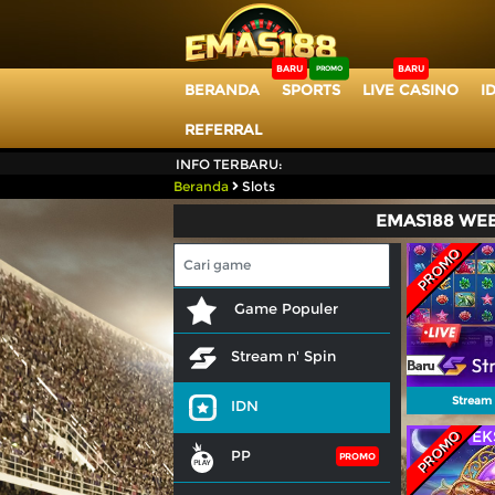
BARU
BARU
PROMO
BERANDA
SPORTS
LIVE CASINO
I
REFERRAL
INFO TERBARU:
Selamat
Beranda
Slots
EMAS188 WEB
PROMO
Game Populer
Stream n' Spin
Stream 
IDN
EK
PROMO
PP
PROMO