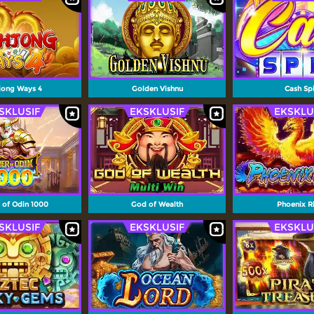
ong Ways 4
Golden Vishnu
Cash Sp
SKLUSIF
EKSKLUSIF
EKSKLU
 of Odin 1000
God of Wealth
Phoenix R
SKLUSIF
EKSKLUSIF
EKSKLU