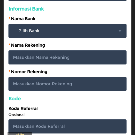
Informasi Bank
*
Nama Bank
*
Nama Rekening
*
Nomor Rekening
Kode
Kode Referral
Opsional