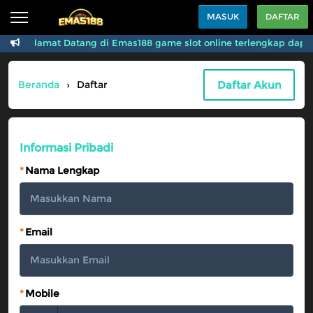
Beranda
MASUK
DAFTAR
Selamat Datang di Emas188 game slot online terlengkap dapat 
Sports
BARU
PROMO
Live Casino
BARU
Daftar Akun
Beranda
›
Daftar
IDNPoker
BARU
Slots
PROMO
Informasi Pribadi
IDNLIVE
BARU
*
Nama Lengkap
Stream N Spin
Arcade
PROMO
*
Email
Table Games
Lottery
BARU
PROMO
*
Mobile
IDNRaffle