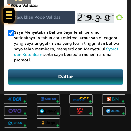
Klik!
*
Kode Validasi
Saya Menyatakan Bahwa Saya telah berumur
setidaknya 18 tahun atau minimal umur sah di negara
yang saya tinggal (mana yang lebih tinggi) dan bahwa
saya telah membaca, mengerti dan Menyetujui
Syarat
dan Ketentuan
serta saya bersedia menerima email
promosi.
Daftar