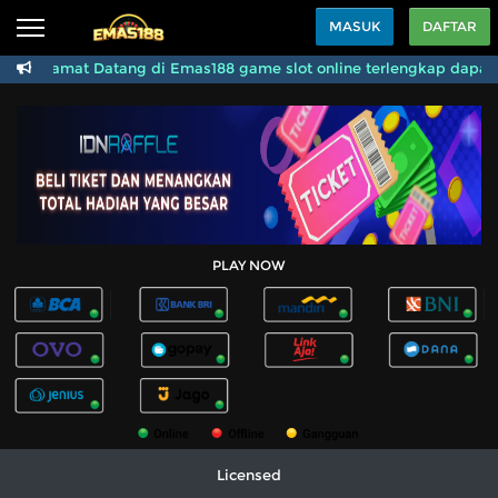
Beranda
MASUK
DAFTAR
Selamat Datang di Emas188 game slot online terlengkap dapat 
Sports
BARU
PROMO
Live Casino
BARU
IDNPoker
BARU
Slots
PROMO
IDNLIVE
BARU
PLAY NOW
Stream N Spin
Arcade
PROMO
Table Games
Lottery
BARU
PROMO
Licensed
IDNRaffle