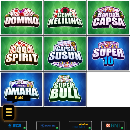
Referral
Promosi
Hubungi Kami
Live Chat
Pengaduan Customer
Pilih Bahasa:
Klik!
MASUK
DAFTAR
&copy; Emas188 Website Game Slot Online
Terlengkap dan Terpercaya.. Hak Cipta
Dilindungi.