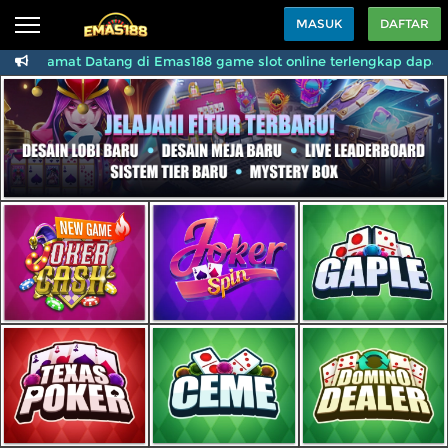
Beranda
MASUK
DAFTAR
Selamat Datang di Emas188 game slot online terlengkap dapat d
Sports
BARU
PROMO
Live Casino
BARU
IDNPoker
BARU
Slots
PROMO
IDNLIVE
BARU
Stream N Spin
Arcade
PROMO
Table Games
Lottery
BARU
PROMO
IDNRaffle