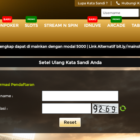
Lupa Kata Sandi ?
Hubungi K
BARU
BARU
PROMO
PROMO
DNPOKER
SLOTS
STREAM N SPIN
IDNLIVE
ARCADE
TAB
kap dapat di mainkan dengan modal 5000 | Link Alternatif bit.ly/mainslo
Setel Ulang Kata Sandi Anda
rmasi Pendaftaran
rname :
asi :
Reset