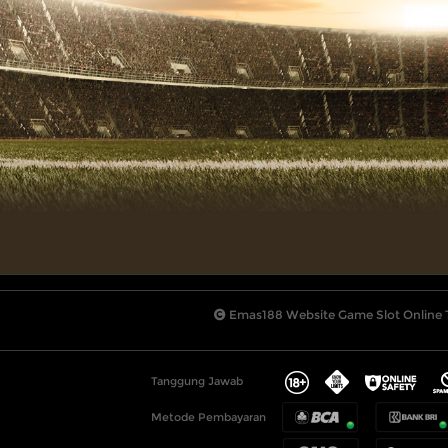
Emas188 Website Game Slot Online Te
Tanggung Jawab
Metode Pembayaran