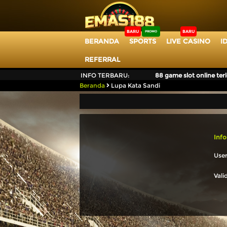
BARU
BARU
PROMO
BERANDA
SPORTS
LIVE CASINO
I
REFERRAL
Selamat Datang di Emas188 game slot online terleng
INFO TERBARU:
Beranda
Lupa Kata Sandi
Info
Use
Valid