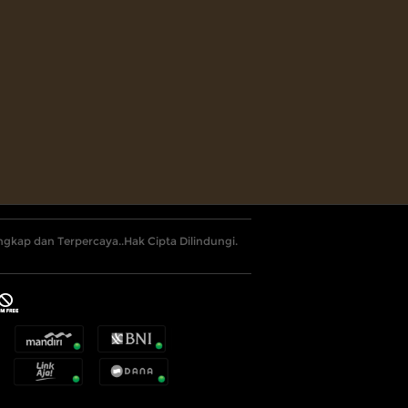
gkap dan Terpercaya..Hak Cipta Dilindungi.