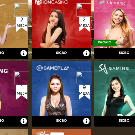
10Rb
5Jt
Baccarat
5Rb
30Jt
Roulette
1
1Rb
25Jt
Roulette
1Rb
125Jt
Baccarat
2
1Rb
25Jt
Sicbo
1Rb
125Jt
Sicbo
2
10Rb
10Jt
Dragon Tiger
5Rb
30Jt
Dragon Tiger
10
2
2
1Rb
2Jt
Blackjack
10
Wheel
1
MEJA
MEJA
MASUK
DAFTAR
MASUK
DAFTAR
M
PROMO
BALI
KEMBALI
KEMBALI
BO
SICBO
SICBO
BO
SICBO
SICBO
Min
Max
Meja
Min
Max
Meja
M
10Rb
30Jt
Baccarat
5Rb
30Jt
Baccarat
1
10Rb
30Jt
Sicbo
500
250Rb
Dragon Tiger
1
10Rb
30Jt
Roulette
1Rb
300Rb
Roulette
1
10Rb
30Jt
Dragon Tiger
5Rb
1,9Jt
Sicbo
1
1
9
Special Games
500
1,9Jt
MEJA
MEJA
MASUK
DAFTAR
MASUK
DAFTAR
M
BALI
KEMBALI
KEMBALI
BO
SICBO
SICBO
BO
SICBO
SICBO
Min
Max
Meja
Min
Max