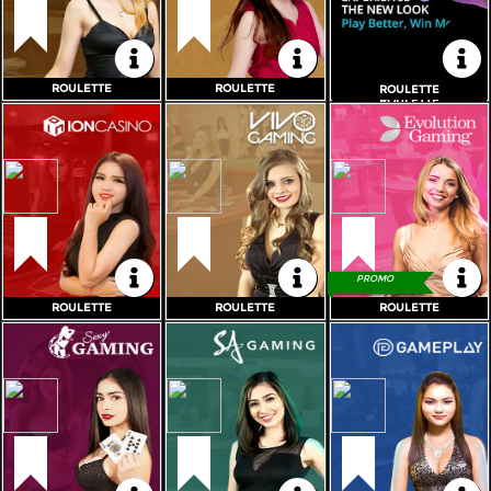
32
2
DAFTAR
MASUK
DAFTAR
MASUK
DAFTAR
MASUK
MEJA
MEJA
Referral
KEMBALI
KEMBALI
KEMBALI
Promosi
ROULETTE
ROULETTE
ROULETTE
ROULETTE
ROULETTE
ROULETTE
Meja
Min
Max
Meja
Min
Max
Meja
Min
Max
Hubungi Kami
Roulette
1Rb
20Jt
Baccarat
5Rb
30Jt
Baccarat
5Rb
30Jt
Baccarat
2Rb
10Jt
Roulette
1Rb
125Jt
Roulette
1Rb
30Jt
Sicbo
2Rb
10Jt
Live Chat
Dragon Tiger
10Rb
10Jt
Sicbo
1Rb
125Jt
Blackjack
250Rb
30Jt
Blackjack
10Rb
20Jt
Dragon Tiger
5Rb
30Jt
Special Games
10Rb
30Jt
Wheel
1Rb
10Jt
Pengaduan Customer
2
10
17
DAFTAR
MASUK
DAFTAR
MASUK
DAFTAR
MASUK
MEJA
MEJA
MEJA
Pilih Bahasa:
KEMBALI
KEMBALI
KEMBALI
PROMO
ROULETTE
ROULETTE
ROULETTE
ROULETTE
ROULETTE
ROULETTE
Meja
Min
Max
Meja
Min
Max
Meja
Min
Max
Baccarat
5Rb
30Jt
Baccarat
10Rb
30Jt
Baccarat
1Rb
30Jt
Sicbo
500
250Rb
Dragon Tiger
10Rb
30Jt
Dragon Tiger
1Rb
30Jt
MASUK
DAFTAR
Roulette
1Rb
300Rb
Sicbo
10Rb
30Jt
Roulette
1Rb
30Jt
Dragon Tiger
5Rb
1,9Jt
Roulette
10Rb
30Jt
Sicbo
1Rb
30Jt
Special Games
500
1,9Jt
&copy; Emas188 Website Game Slot Online
Terlengkap dan Terpercaya.. Hak Cipta
2
3
2
Dilindungi.
DAFTAR
MASUK
DAFTAR
MASUK
DAFTAR
MASUK
MEJA
MEJA
MEJA