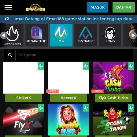
Beranda
MASUK
DAFTAR
Selamat Datang di Emas188 game slot online terlengkap dapat d
Sports
BARU
PROMO
Live Casino
BARU
IDNARCADE
MG
IDNTRADE
KONG
PP
IDNPoker
BARU
HOT GAMES
Slots
PROMO
IDNLIVE
BARU
Stream N Spin
Arcade
PROMO
StrikerX
SoccerX
FlyX Cash Turbo
Table Games
Lottery
BARU
PROMO
IDNRaffle