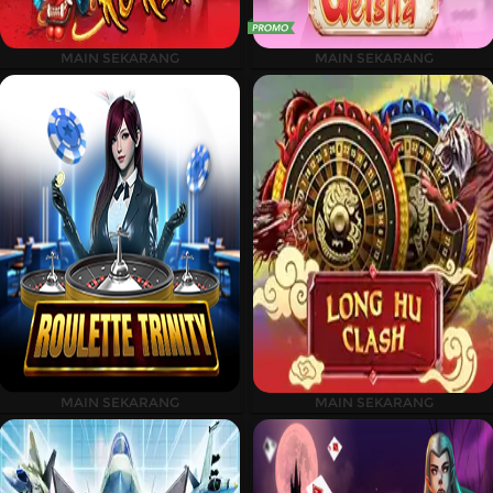
Referral
MAIN SEKARANG
MAIN SEKARANG
Promosi
Hubungi Kami
Live Chat
Pengaduan Customer
Pilih Bahasa:
MASUK
DAFTAR
MAIN SEKARANG
MAIN SEKARANG
&copy; Emas188 Website Game Slot Online
Terlengkap dan Terpercaya.. Hak Cipta
Dilindungi.