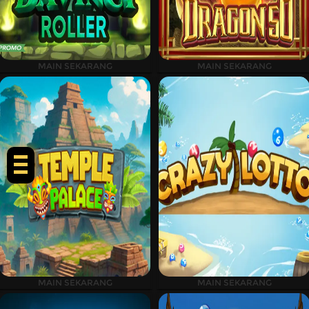
MAIN SEKARANG
MAIN SEKARANG
Klik!
MAIN SEKARANG
MAIN SEKARANG